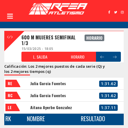
600 M MUJERES SEMIFINAL
HORARIO
1/3
15/03/2025 - 18:05
L. SALIDA
HORARIO
Calificación: Los 2 mejores puestos de cada serie (Q) y
los 2 mejores tiempos (q)
RE
Julia Garcia Fuentes
1:31.62
RC
Julia Garcia Fuentes
1:31.62
LE
Aitana Ayerbe Gonzalez
1:37.11
RK
NOMBRE
RESULTADO