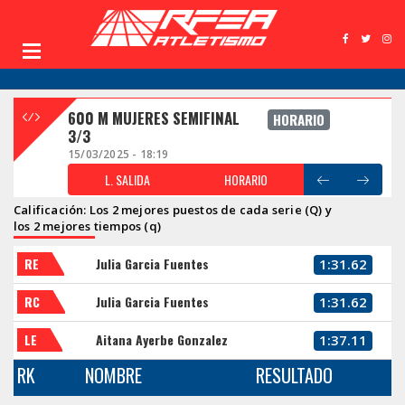
600 M MUJERES SEMIFINAL
HORARIO
3/3
15/03/2025 - 18:19
L. SALIDA
HORARIO
Calificación: Los 2 mejores puestos de cada serie (Q) y
los 2 mejores tiempos (q)
RE
Julia Garcia Fuentes
1:31.62
RC
Julia Garcia Fuentes
1:31.62
LE
Aitana Ayerbe Gonzalez
1:37.11
RK
NOMBRE
RESULTADO