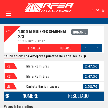
1.000 M MUJERES SEMIFINAL
HORARIO
2/3
15/03/2025 - 12:47
L. SALIDA
HORARIO
Calificación: Los 4 mejores puestos de cada serie (Q)
RE
Mara Rolli Grau
2:47.56
RC
Mara Rolli Grau
2:47.56
LE
Carlota Gasion Lazaro
2:58.76
RK
NOMBRE
RESULTADO
Pasos Intermedios