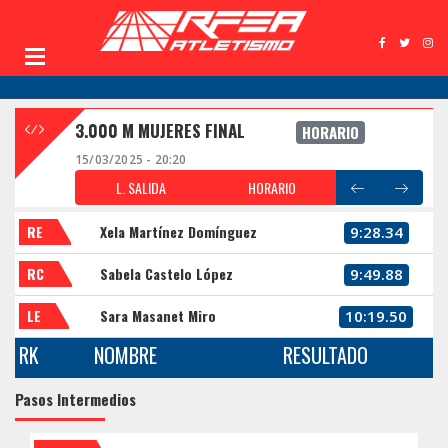
3.000 M MUJERES FINAL
HORARIO
15/03/2025 - 20:20
L. SALIDA
HORARIO
RE
Xela Martínez Domínguez
9:28.34
RC
Sabela Castelo López
9:49.88
LE
Sara Masanet Miro
10:19.50
RK
NOMBRE
RESULTADO
Pasos Intermedios