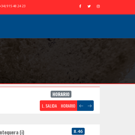
+34) 915 48 24 23
HORARIO
L. SALIDA
HORARIO
8.46
ntequera (i)