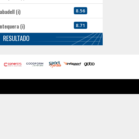
8.56
abadell (i)
8.71
ntequera (i)
RESULTADO