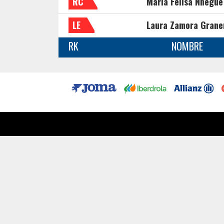
RC
Maria Felisa Nnegue
LE
Laura Zamora Grane
RK
NOMBRE