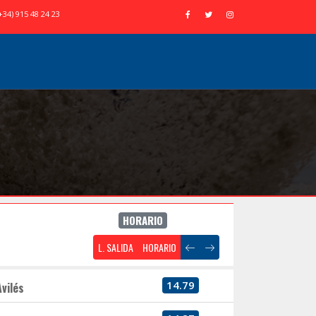
+34) 915 48 24 23
HORARIO
L. SALIDA
HORARIO
14.79
Avilés