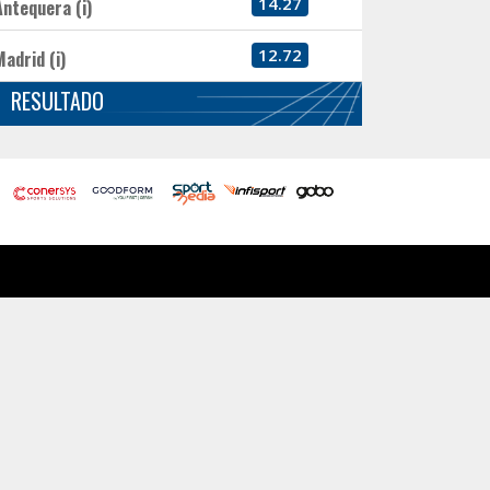
14.27
Antequera (i)
12.72
Madrid (i)
RESULTADO