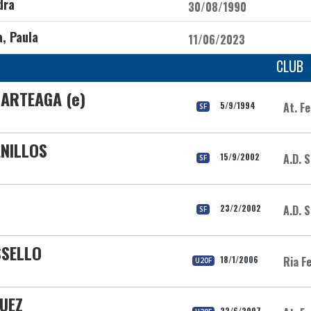
dra
30/08/1990
a, Paula
11/06/2023
CLUB
 ARTEAGA (e)
5/9/1994
At. F
SF
ANILLOS
15/9/2002
A.D. S
SF
23/2/2002
A.D. S
SF
SSELLO
18/1/2006
Ria F
U20F
UEZ
22/6/2007