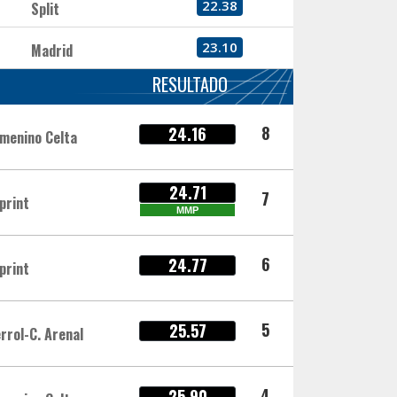
22.38
Split
23.10
Madrid
RESULTADO
8
24.16
emenino Celta
24.71
7
print
MMP
6
24.77
print
5
25.57
errol-C. Arenal
4
25.90