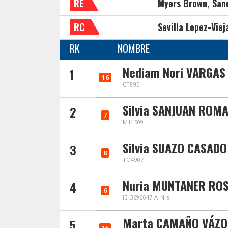
RE
Myers Brown, San
RC
Sevilla Lopez-Viej
RK
NOMBRE
Nediam Nori VARGAS
1
16
CT895
Silvia SANJUAN ROM
2
7
M14509
Silvia SUAZO CASADO
3
8
TO4907
Nuria MUNTANER RO
4
6
IB-3696647-A-N-s
Marta CAMAÑO VÁZQ
5