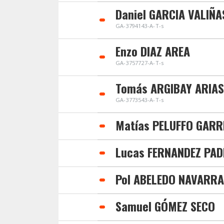
Daniel GARCIA VALIÑA
GA-3794143-A-T-s
Enzo DIAZ AREA
GA-3757727-A-T-s
Tomás ARGIBAY ARIAS
GA-3773543-A-T-s
Matías PELUFFO GARR
Lucas FERNANDEZ PAD
Pol ABELEDO NAVARRA
Samuel GÓMEZ SECO