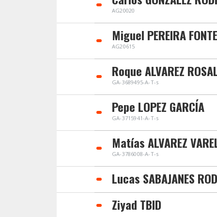
AG20020
Miguel PEREIRA FONT
AG20615
Roque ALVAREZ ROSA
GA-3689495-A-T-s
Pepe LOPEZ GARCÍA
GA-3715941-A-T-s
Matías ALVAREZ VARE
GA-3786008-A-T-s
Lucas SABAJANES ROD
Ziyad TBID