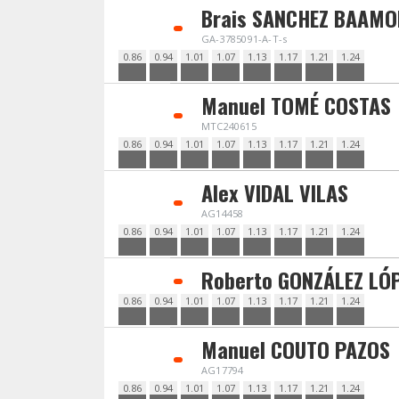
Brais SANCHEZ BAAMO
GA-3785091-A-T-s
0.86
0.94
1.01
1.07
1.13
1.17
1.21
1.24
Manuel TOMÉ COSTAS
MTC240615
0.86
0.94
1.01
1.07
1.13
1.17
1.21
1.24
Alex VIDAL VILAS
AG14458
0.86
0.94
1.01
1.07
1.13
1.17
1.21
1.24
Roberto GONZÁLEZ LÓ
0.86
0.94
1.01
1.07
1.13
1.17
1.21
1.24
Manuel COUTO PAZOS
AG17794
0.86
0.94
1.01
1.07
1.13
1.17
1.21
1.24