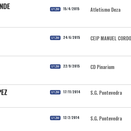
NDE
15/4/2015
Atletismo Deza
U12M
24/6/2015
CEIP MANUEL CORD
U12M
22/9/2015
CD Pinarium
U12M
PEZ
17/11/2014
S.G. Pontevedra
U12M
12/2/2014
S.G. Pontevedra
U12M