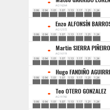
AG16264
0.86
0.94
1.01
1.07
1.13
1.17
1.21
1.24
Enzo ALFONSÍN BARRO
AG12572
0.86
0.94
1.01
1.07
1.13
1.17
1.21
1.24
Martin SIERRA PIÑEIR
AG16119
0.86
0.94
1.01
1.07
1.13
1.17
1.21
1.24
Hugo FANDIÑO AGUIRR
0.86
0.94
1.01
1.07
1.13
1.17
1.21
1.24
Teo OTERO GONZALEZ
AG19760
0.86
0.94
1.01
1.07
1.13
1.17
1.21
1.24