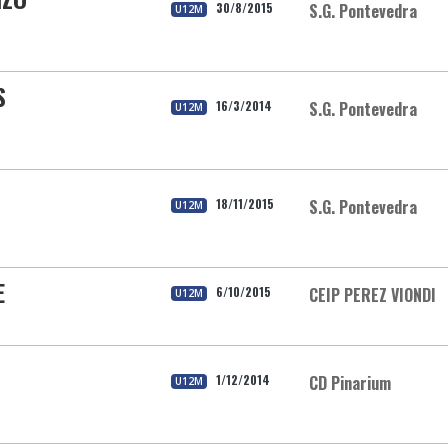
30/8/2015
S.G. Pontevedra
U12M
S
16/3/2014
S.G. Pontevedra
U12M
O
18/11/2015
S.G. Pontevedra
U12M
E
6/10/2015
CEIP PEREZ VIONDI
U12M
1/12/2014
CD Pinarium
U12M