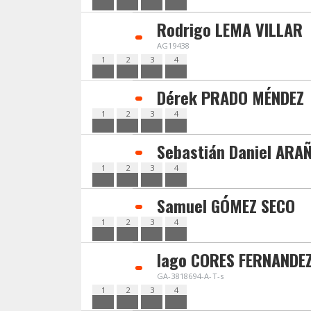
Rodrigo LEMA VILLAR
AG19438
1
2
3
4
Dérek PRADO MÉNDEZ
1
2
3
4
Sebastián Daniel ARA
1
2
3
4
Samuel GÓMEZ SECO
1
2
3
4
Iago CORES FERNANDE
GA-3818694-A-T-s
1
2
3
4