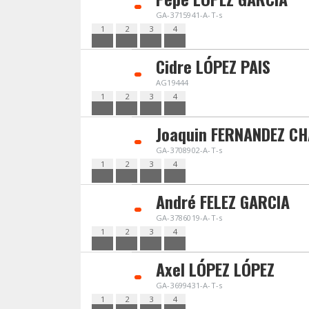
GA-3715941-A-T-s
1
2
3
4
Cidre LÓPEZ PAIS
AG19444
1
2
3
4
Joaquin FERNANDEZ C
GA-3708902-A-T-s
1
2
3
4
André FELEZ GARCIA
GA-3786019-A-T-s
1
2
3
4
Axel LÓPEZ LÓPEZ
GA-3699431-A-T-s
1
2
3
4