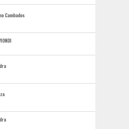
smo Cambados
VIONDI
dra
eza
dra