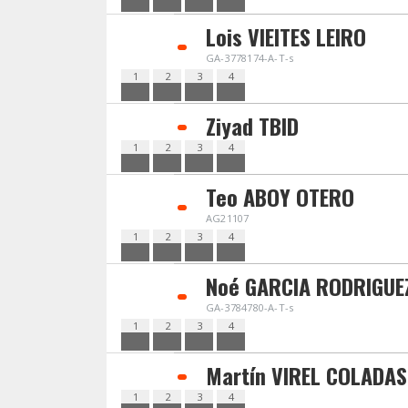
Lois VIEITES LEIRO
GA-3778174-A-T-s
1
2
3
4
Ziyad TBID
1
2
3
4
Teo ABOY OTERO
AG21107
1
2
3
4
Noé GARCIA RODRIGUE
GA-3784780-A-T-s
1
2
3
4
Martín VIREL COLADAS
1
2
3
4