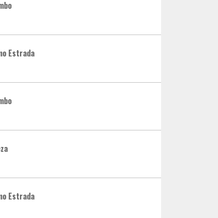
ambo
mo Estrada
ambo
eza
mo Estrada