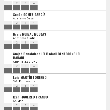
1
2
3
4
Senén GOMEZ GARCÍA
Atletismo Deza
1
2
3
4
Brais RUIBAL BOUZAS
Atletismo Cuntis
1
2
3
4
Amjad Benabdenbi El Badadi BENABDENBI EL
BADADI
CEIP PEREZ VIONDI
1
2
3
4
Lois MARTÍN LORENZO
S.G. Pontevedra
1
2
3
4
Izan FIGUEREO FRANCO
AA Mazi
1
2
3
4