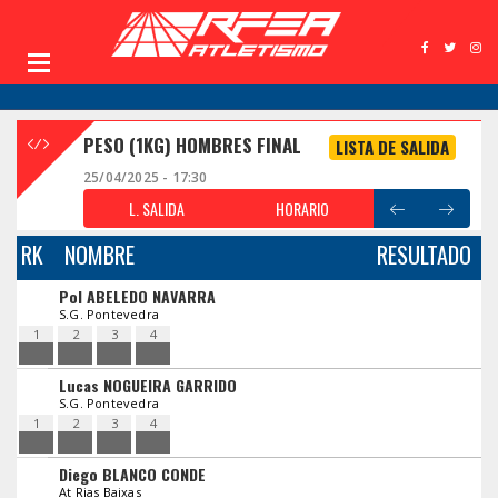
PESO (1KG) HOMBRES FINAL
LISTA DE SALIDA
25/04/2025 - 17:30
L. SALIDA
HORARIO
RK
NOMBRE
RESULTADO
Pol ABELEDO NAVARRA
S.G. Pontevedra
1
2
3
4
Lucas NOGUEIRA GARRIDO
S.G. Pontevedra
1
2
3
4
Diego BLANCO CONDE
At Rias Baixas