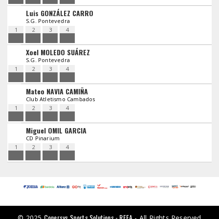
Luis GONZÁLEZ CARRO
S.G. Pontevedra
1
2
3
4
Xoel MOLEDO SUÁREZ
S.G. Pontevedra
1
2
3
4
Mateo NAVIA CAMIÑA
Club Atletismo Cambados
1
2
3
4
Miguel OMIL GARCIA
CD Pinarium
1
2
3
4
Conersys Sports Solutions - RFEA
© 2025
- All Rights Reserved