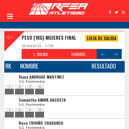
PESO (1KG) MUJERES FINAL
LISTA DE SALIDA
25/04/2025 - 17:30
L. SALIDA
HORARIO
RK
NOMBRE
RESULTADO
Xiana ANDRADE MARTINEZ
S.G. Pontevedra
1
2
3
4
Samantha AMAYA DACOSTA
S.G. Pontevedra
1
2
3
4
Rosa TRIVIÑO TRABANCO
S.G. Pontevedra