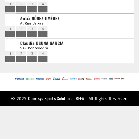
1
2
3
4
Antía NÚÑEZ JIMÉNEZ
At Rias Baixas
1
2
3
4
Claudia OSUNA GARCIA
S.G. Pontevedra
1
2
3
4
Conersys Sports Solutions - RFEA
© 2025
- All Rights Reserved