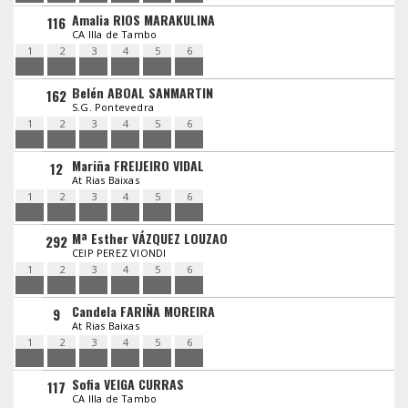
Amalia RIOS MARAKULINA
116
CA Illa de Tambo
1
2
3
4
5
6
Belén ABOAL SANMARTIN
162
S.G. Pontevedra
1
2
3
4
5
6
Mariña FREIJEIRO VIDAL
12
At Rias Baixas
1
2
3
4
5
6
Mª Esther VÁZQUEZ LOUZAO
292
CEIP PEREZ VIONDI
1
2
3
4
5
6
Candela FARIÑA MOREIRA
9
At Rias Baixas
1
2
3
4
5
6
Sofia VEIGA CURRAS
117
CA Illa de Tambo