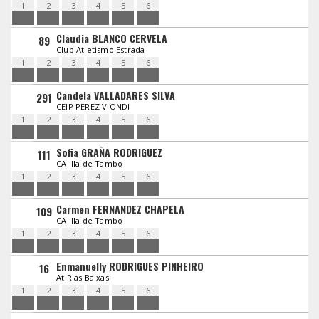
1
2
3
4
5
6
Claudia BLANCO CERVELA
89
Club Atletismo Estrada
1
2
3
4
5
6
Candela VALLADARES SILVA
291
CEIP PEREZ VIONDI
1
2
3
4
5
6
Sofia GRAÑA RODRIGUEZ
111
CA Illa de Tambo
1
2
3
4
5
6
Carmen FERNANDEZ CHAPELA
109
CA Illa de Tambo
1
2
3
4
5
6
Enmanuelly RODRIGUES PINHEIRO
16
At Rias Baixas
1
2
3
4
5
6