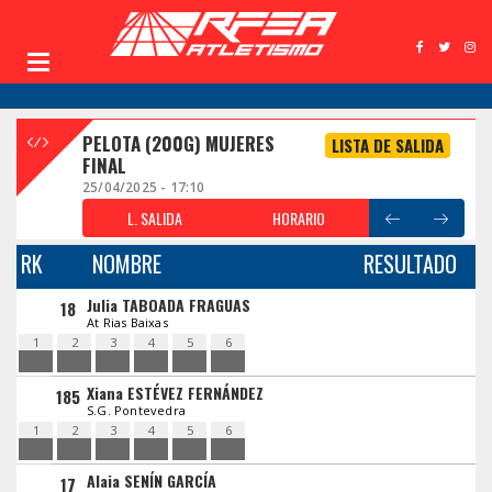
PELOTA (200G) MUJERES
LISTA DE SALIDA
FINAL
25/04/2025 - 17:10
L. SALIDA
HORARIO
RK
NOMBRE
RESULTADO
Julia TABOADA FRAGUAS
18
At Rias Baixas
1
2
3
4
5
6
Xiana ESTÉVEZ FERNÁNDEZ
185
S.G. Pontevedra
1
2
3
4
5
6
Alaia SENÍN GARCÍA
17