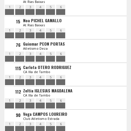
At Rias Baixas
1
2
3
4
5
6
Noa PICHEL GAMALLO
15
At Rias Baixas
1
2
3
4
5
6
Guiomar PEON PORTAS
76
Atletismo Deza
1
2
3
4
5
6
Carlota OTERO RODRIGUEZ
115
CA Illa de Tambo
1
2
3
4
5
6
Zeltia IGLESIAS MAGDALENA
112
CA Illa de Tambo
1
2
3
4
5
6
Vega CAMPOS LOUREIRO
90
Club Atletismo Estrada
1
2
3
4
5
6