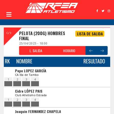
PELOTA (200G) HOMBRES
LISTA DE SALIDA
FINAL
25/04/2025 - 18:00
L. SALIDA
HORARIO
RK
NOMBRE
RESULTADO
Pepe LOPEZ GARCÍA
CA Illa de Tambo
1
2
3
4
Cidre LÓPEZ PAIS
Club Atletismo Estrada
1
2
3
4
Joaquin FERNANDEZ CHAPELA