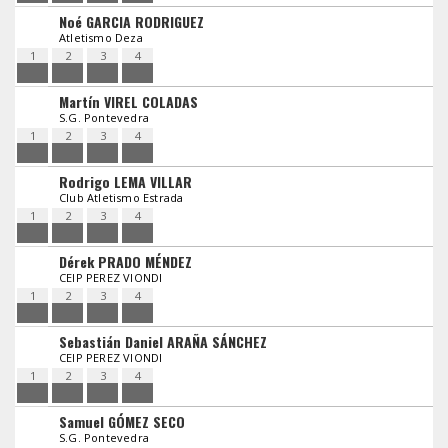
Noé GARCIA RODRIGUEZ
Atletismo Deza
1
2
3
4
Martín VIREL COLADAS
S.G. Pontevedra
1
2
3
4
Rodrigo LEMA VILLAR
Club Atletismo Estrada
1
2
3
4
Dérek PRADO MÉNDEZ
CEIP PEREZ VIONDI
1
2
3
4
Sebastián Daniel ARAÑA SÁNCHEZ
CEIP PEREZ VIONDI
1
2
3
4
Samuel GÓMEZ SECO
S.G. Pontevedra