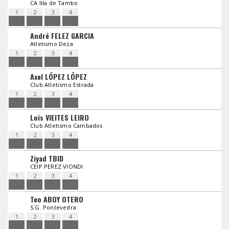
CA Illa de Tambo
1
2
3
4
André FELEZ GARCIA
Atletismo Deza
1
2
3
4
Axel LÓPEZ LÓPEZ
Club Atletismo Estrada
1
2
3
4
Lois VIEITES LEIRO
Club Atletismo Cambados
1
2
3
4
Ziyad TBID
CEIP PEREZ VIONDI
1
2
3
4
Teo ABOY OTERO
S.G. Pontevedra
1
2
3
4