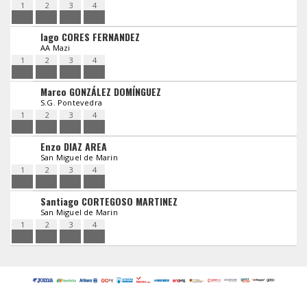
1
2
3
4
Iago CORES FERNANDEZ
AA Mazi
1
2
3
4
Marco GONZÁLEZ DOMÍNGUEZ
S.G. Pontevedra
1
2
3
4
Enzo DIAZ AREA
San Miguel de Marin
1
2
3
4
Santiago CORTEGOSO MARTINEZ
San Miguel de Marin
1
2
3
4