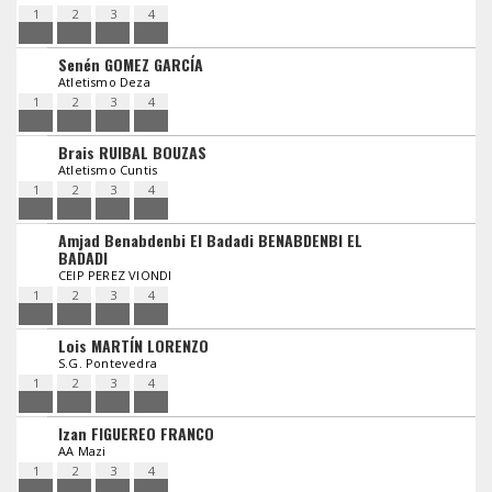
1
2
3
4
Senén GOMEZ GARCÍA
Atletismo Deza
1
2
3
4
Brais RUIBAL BOUZAS
Atletismo Cuntis
1
2
3
4
Amjad Benabdenbi El Badadi BENABDENBI EL
BADADI
CEIP PEREZ VIONDI
1
2
3
4
Lois MARTÍN LORENZO
S.G. Pontevedra
1
2
3
4
Izan FIGUEREO FRANCO
AA Mazi
1
2
3
4