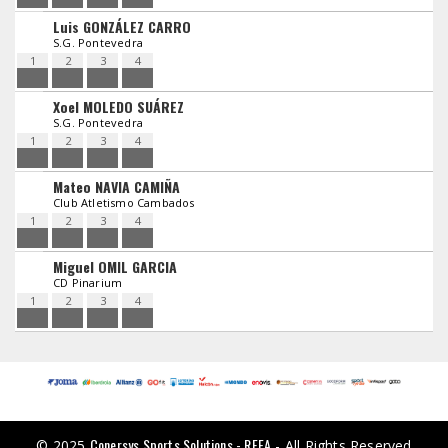
Luis GONZÁLEZ CARRO
S.G. Pontevedra
1
2
3
4
Xoel MOLEDO SUÁREZ
S.G. Pontevedra
1
2
3
4
Mateo NAVIA CAMIÑA
Club Atletismo Cambados
1
2
3
4
Miguel OMIL GARCIA
CD Pinarium
1
2
3
4
Conersys Sports Solutions - RFEA
© 2025
- All Rights Reserved