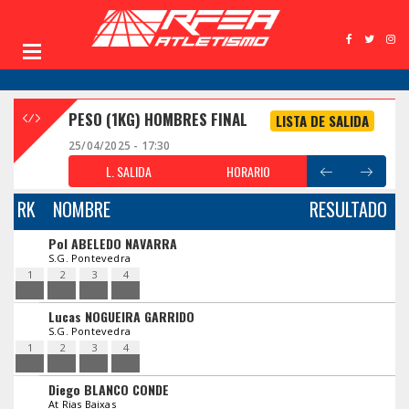
PESO (1KG) HOMBRES FINAL
LISTA DE SALIDA
25/04/2025 - 17:30
L. SALIDA
HORARIO
RK
NOMBRE
RESULTADO
Pol ABELEDO NAVARRA
S.G. Pontevedra
1
2
3
4
Lucas NOGUEIRA GARRIDO
S.G. Pontevedra
1
2
3
4
Diego BLANCO CONDE
At Rias Baixas