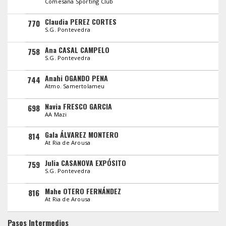
Comesaña Sporting Club
Claudia PEREZ CORTES
770
S.G. Pontevedra
Ana CASAL CAMPELO
758
S.G. Pontevedra
Anahi OGANDO PENA
744
Atmo. Samertolameu
Navia FRESCO GARCIA
698
AA Mazi
Gala ÁLVAREZ MONTERO
814
At Ria de Arousa
Julia CASANOVA EXPÓSITO
759
S.G. Pontevedra
Mahe OTERO FERNÁNDEZ
816
At Ria de Arousa
Pasos Intermedios