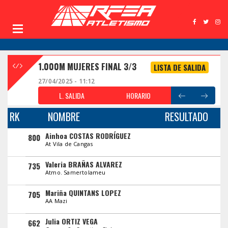
1.000M MUJERES FINAL 3/3
LISTA DE SALIDA
27/04/2025 - 11:12
L. SALIDA
HORARIO
RK
NOMBRE
RESULTADO
Ainhoa COSTAS RODRÍGUEZ
800
At Vila de Cangas
Valeria BRAÑAS ALVAREZ
735
Atmo. Samertolameu
Mariña QUINTANS LOPEZ
705
AA Mazi
Julia ORTIZ VEGA
662