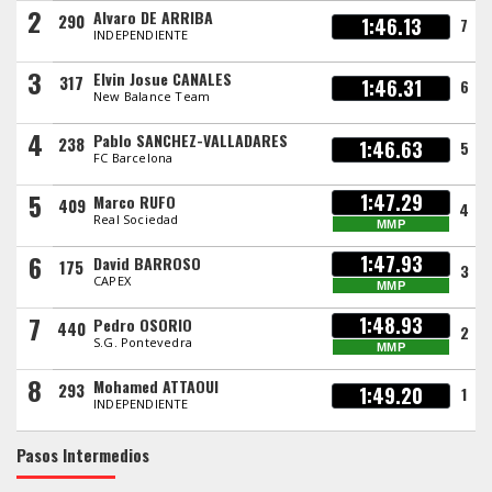
2
Alvaro DE ARRIBA
290
1:46.13
7
INDEPENDIENTE
3
Elvin Josue CANALES
317
1:46.31
6
New Balance Team
4
Pablo SANCHEZ-VALLADARES
238
1:46.63
5
FC Barcelona
5
1:47.29
Marco RUFO
409
4
Real Sociedad
MMP
6
1:47.93
David BARROSO
175
3
CAPEX
MMP
7
1:48.93
Pedro OSORIO
440
2
S.G. Pontevedra
MMP
8
Mohamed ATTAOUI
293
1:49.20
1
INDEPENDIENTE
Pasos Intermedios