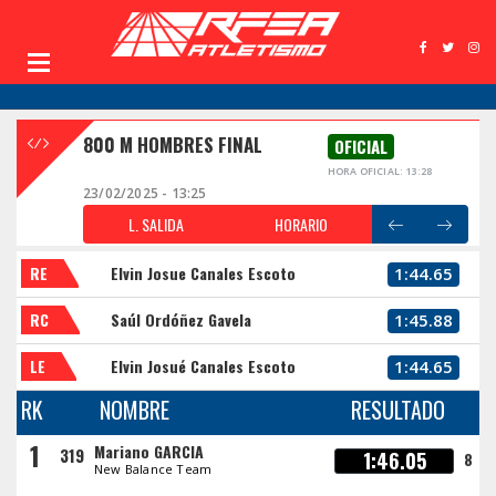
800 M HOMBRES FINAL
OFICIAL
HORA OFICIAL: 13:28
23/02/2025 - 13:25
L. SALIDA
HORARIO
RE
Elvin Josue Canales Escoto
1:44.65
RC
Saúl Ordóñez Gavela
1:45.88
LE
Elvin Josué Canales Escoto
1:44.65
RK
NOMBRE
RESULTADO
1
Mariano GARCIA
319
1:46.05
8
New Balance Team