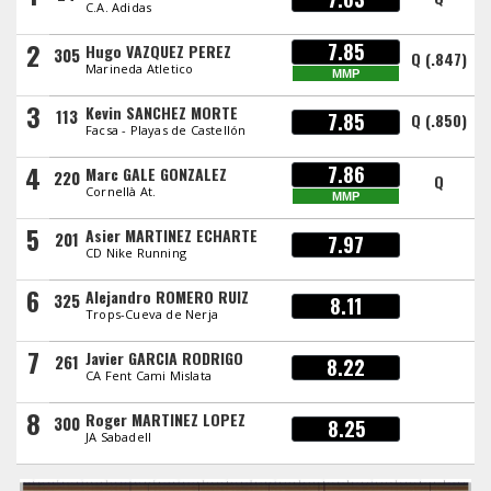
C.A. Adidas
2
7.85
Hugo VAZQUEZ PEREZ
305
Q (.847)
Marineda Atletico
MMP
3
Kevin SANCHEZ MORTE
113
7.85
Q (.850)
Facsa - Playas de Castellón
4
7.86
Marc GALE GONZALEZ
220
Q
Cornellà At.
MMP
5
Asier MARTINEZ ECHARTE
201
7.97
CD Nike Running
6
Alejandro ROMERO RUIZ
325
8.11
Trops-Cueva de Nerja
7
Javier GARCIA RODRIGO
261
8.22
CA Fent Cami Mislata
8
Roger MARTINEZ LOPEZ
300
8.25
JA Sabadell