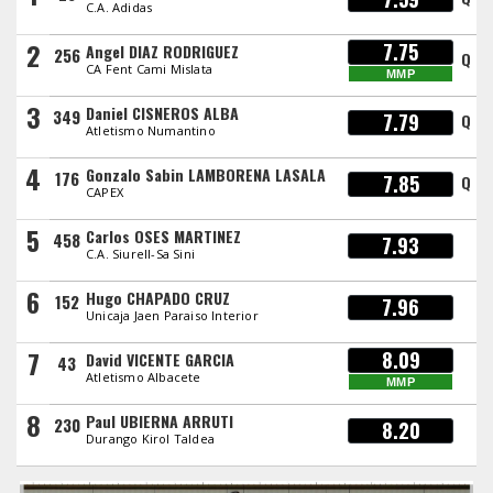
C.A. Adidas
2
7.75
Angel DIAZ RODRIGUEZ
256
Q
CA Fent Cami Mislata
MMP
3
Daniel CISNEROS ALBA
349
7.79
Q
Atletismo Numantino
4
Gonzalo Sabin LAMBORENA LASALA
176
7.85
Q
CAPEX
5
Carlos OSES MARTINEZ
458
7.93
C.A. Siurell-Sa Sini
6
Hugo CHAPADO CRUZ
152
7.96
Unicaja Jaen Paraiso Interior
7
8.09
David VICENTE GARCIA
43
Atletismo Albacete
MMP
8
Paul UBIERNA ARRUTI
230
8.20
Durango Kirol Taldea