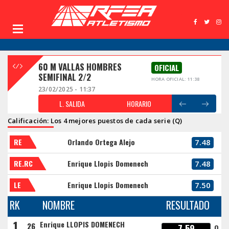
60 M VALLAS HOMBRES
OFICIAL
SEMIFINAL 2/2
HORA OFICIAL: 11:38
23/02/2025 - 11:37
L. SALIDA
HORARIO
Calificación: Los 4 mejores puestos de cada serie (Q)
RE
Orlando Ortega Alejo
7.48
RE.RC
Enrique Llopis Domenech
7.48
LE
Enrique Llopis Domenech
7.50
RK
NOMBRE
RESULTADO
1
Enrique LLOPIS DOMENECH
26
7.59
Q