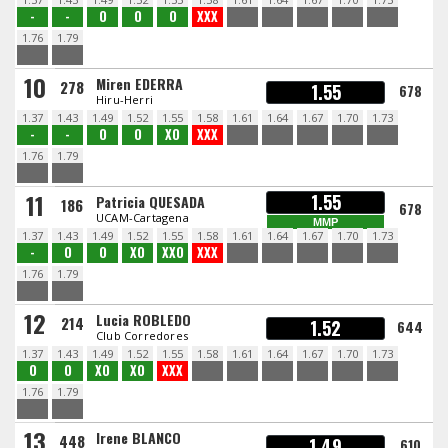
-
-
O
O
O
XXX
1.76
1.79
10
Miren EDERRA
278
1.55
678
Hiru-Herri
1.37
1.43
1.49
1.52
1.55
1.58
1.61
1.64
1.67
1.70
1.73
-
-
O
O
XO
XXX
1.76
1.79
11
1.55
Patricia QUESADA
186
678
UCAM-Cartagena
MMP
1.37
1.43
1.49
1.52
1.55
1.58
1.61
1.64
1.67
1.70
1.73
-
O
O
XO
XXO
XXX
1.76
1.79
12
Lucia ROBLEDO
214
1.52
644
Club Corredores
1.37
1.43
1.49
1.52
1.55
1.58
1.61
1.64
1.67
1.70
1.73
O
O
XO
XO
XXX
1.76
1.79
13
Irene BLANCO
448
1.49
610