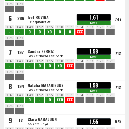
1.76
1.79
6
1.61
Ivet ROVIRA
286
747
L'Hospitalet At.
MMT
1.37
1.43
1.49
1.52
1.55
1.58
1.61
1.64
1.67
1.70
1.73
-
-
O
O
XO
O
O
XXX
1.76
1.79
7
1.58
Sandra FERRIZ
197
712
Las Celtiberas de Soria
MMP
1.37
1.43
1.49
1.52
1.55
1.58
1.61
1.64
1.67
1.70
1.73
-
-
-
O
O
XO
XXX
1.76
1.79
8
1.58
Natalia MAZARIEGOS
194
712
Las Celtiberas de Soria
MMT
1.37
1.43
1.49
1.52
1.55
1.58
1.61
1.64
1.67
1.70
1.73
-
-
O
-
O
XXO
XXX
1.76
1.79
9
Clara GABALDON
12
1.55
678
AA Catalunya
1.37
1.43
1.49
1.52
1.55
1.58
1.61
1.64
1.67
1.70
1.73