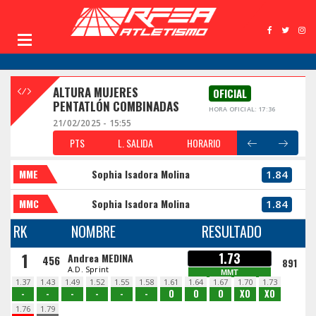
ALTURA MUJERES
OFICIAL
PENTATLÓN COMBINADAS
HORA OFICIAL: 17:36
21/02/2025 - 15:55
PTS
L. SALIDA
HORARIO
MME
Sophia Isadora Molina
1.84
MMC
Sophia Isadora Molina
1.84
RK
NOMBRE
RESULTADO
1
1.73
Andrea MEDINA
456
891
A.D. Sprint
MMT
1.37
1.43
1.49
1.52
1.55
1.58
1.61
1.64
1.67
1.70
1.73
-
-
-
-
-
-
O
O
O
XO
XO
1.76
1.79