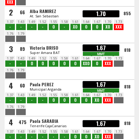
XXX
2
Alba RAMIREZ
66
1.70
855
At. San Sebastian
1.37
1.43
1.49
1.52
1.55
1.58
1.61
1.64
1.67
1.70
1.73
-
-
-
-
O
-
XO
O
O
XO
XXX
1.76
1.79
3
1.67
Victoria BRISO
89
818
Super Amara BAT
MMT
1.37
1.43
1.49
1.52
1.55
1.58
1.61
1.64
1.67
1.70
1.73
-
-
O
O
O
O
O
XXO
O
XXX
1.76
1.79
4
1.67
Paula PEREZ
60
818
Municipal Arganda
MMT
1.37
1.43
1.49
1.52
1.55
1.58
1.61
1.64
1.67
1.70
1.73
-
-
-
-
O
O
O
O
XO
XXX
1.76
1.79
4
Paola SARABIA
475
1.67
818
TenerifeCajaCanarias
1.37
1.43
1.49
1.52
1.55
1.58
1.61
1.64
1.67
1.70
1.73
-
-
-
-
-
-
O
O
XO
XXX