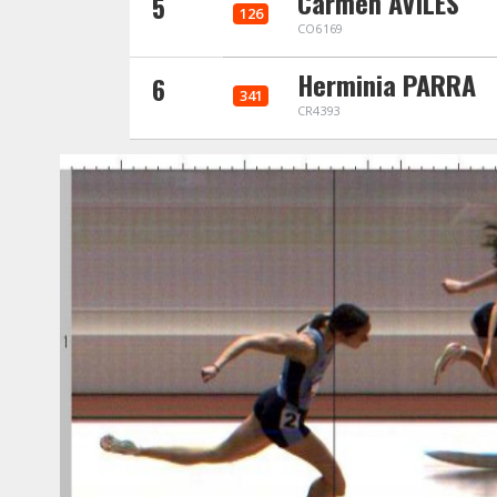
Carmen AVILES
5
126
CO6169
Herminia PARRA
6
341
CR4393