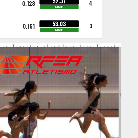
52.37
4
0.123
MMP
53.03
3
0.161
MMP