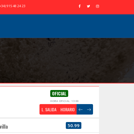
+34) 915 48 24 23
OFICIAL
HORA OFICIAL: 13:00
L. SALIDA
HORARIO
50.99
villa