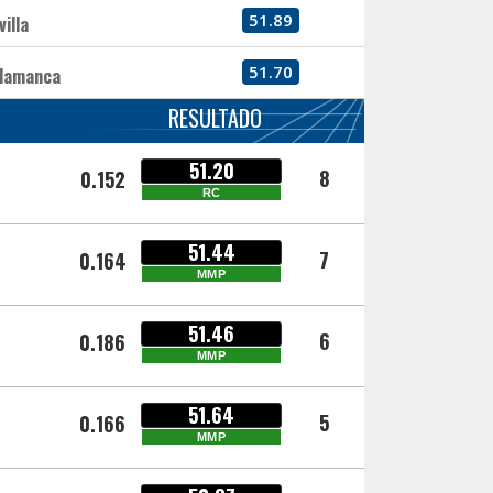
51.89
villa
51.70
lamanca
RESULTADO
51.20
8
0.152
RC
51.44
7
0.164
MMP
51.46
6
0.186
MMP
51.64
5
0.166
MMP