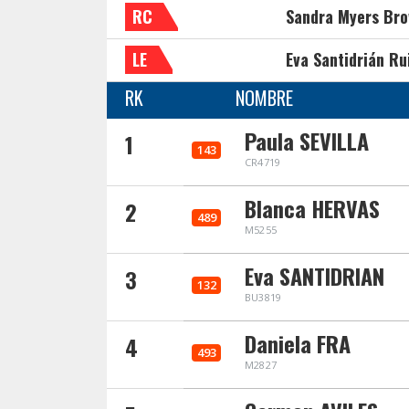
RC
Sandra Myers Br
LE
Eva Santidrián Ru
RK
NOMBRE
Paula SEVILLA
1
143
CR4719
Blanca HERVAS
2
489
M5255
Eva SANTIDRIAN
3
132
BU3819
Daniela FRA
4
493
M2827