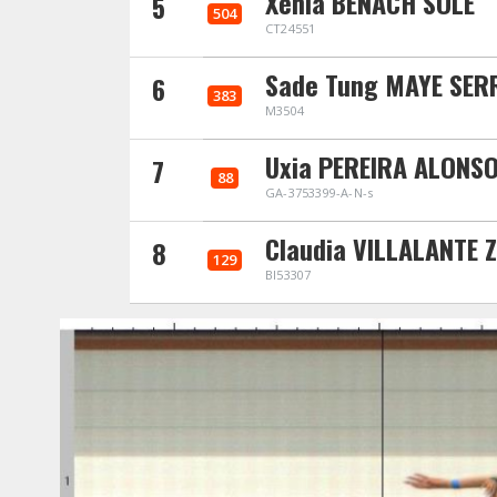
Xenia BENACH SOLE
5
504
CT24551
Sade Tung MAYE SE
6
383
M3504
Uxia PEREIRA ALONS
7
88
GA-3753399-A-N-s
Claudia VILLALANTE
8
129
BI53307