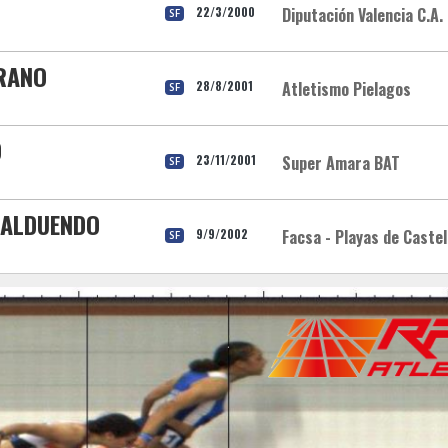
22/3/2000
Diputación Valencia C.A.
SF
RRANO
28/8/2001
Atletismo Pielagos
SF
O
23/11/2001
Super Amara BAT
SF
 ZALDUENDO
9/9/2002
Facsa - Playas de Castel
SF