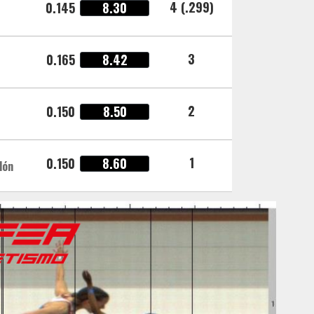
4 (.299)
0.145
8.30
3
0.165
8.42
2
0.150
8.50
1
0.150
8.60
lón