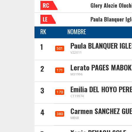
RC
Glory Alozie Oluch
LE
Paula Blanquer Igl
RK
NOMBRE
Paula BLANQUER IGLE
1
501
V22011
Lerato PAGES MABO
2
171
M31996
Emilia DEL HOYO PER
3
170
CT19974
Carmen SANCHEZ GU
4
380
M868