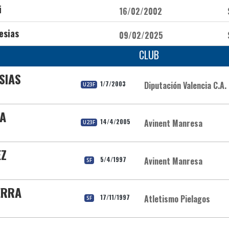
i
16/02/2002
esias
09/02/2025
CLUB
SIAS
1/7/2003
Diputación Valencia C.A.
U23F
KA
14/4/2005
Avinent Manresa
U23F
EZ
5/4/1997
Avinent Manresa
SF
ERRA
17/11/1997
Atletismo Pielagos
SF