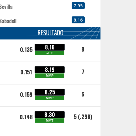
7.95
Sevilla
8.16
Sabadell
RESULTADO
8.16
8
0.135
=LE
8.19
7
0.151
MMP
8.25
6
0.159
MMP
8.30
5 (.298)
0.148
MMT