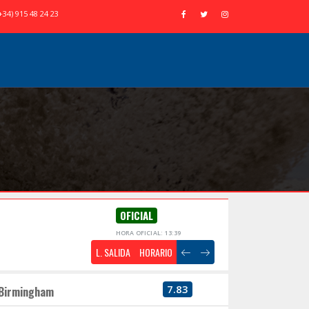
+34) 915 48 24 23
OFICIAL
HORA OFICIAL: 13:39
L. SALIDA
HORARIO
7.83
Birmingham