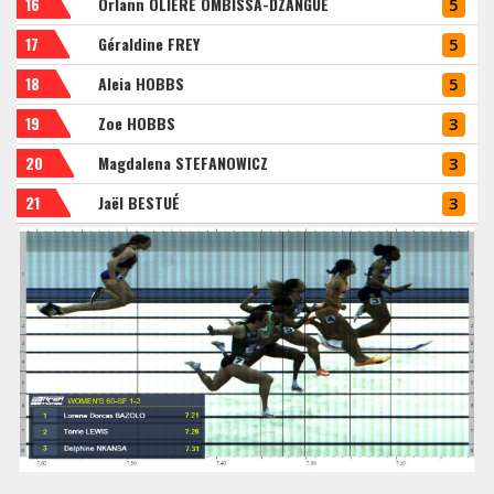
16
Orlann OLIERE OMBISSA-DZANGUE
5
17
Géraldine FREY
5
18
Aleia HOBBS
5
19
Zoe HOBBS
3
20
Magdalena STEFANOWICZ
3
21
Jaël BESTUÉ
3