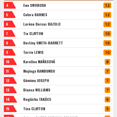
4
Ewa SWOBODA
12
5
Celera BARNES
12
6
Lorène Dorcas BAZOLO
12
7
Tia CLAYTON
10
8
Destiny SMITH-BARNETT
10
9
Torrie LEWIS
10
10
Karolína MAŇASOVÁ
8
11
Mujinga KAMBUNDJI
7
12
Gémima JOSEPH
7
13
Bianca WILLIAMS
7
14
Boglárka TAKÁCS
6
15
Tina CLAYTON
5