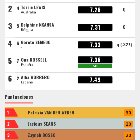
2
Torrie LEWIS
4
7.26
Q
Australia
3
Delphine NKANSA
5
7.31
Q
Bélgica
4
Gorete SEMEDO
6
7.33
q (.327)
-
5
7.36
Ona ROSSELL
7
España
SB
6
Alba BORRERO
2
7.49
España
Puntuaciones
1
Patrizia VAN DER WEKEN
30
2
Jacious SEARS
20
3
Zaynab DOSSO
20