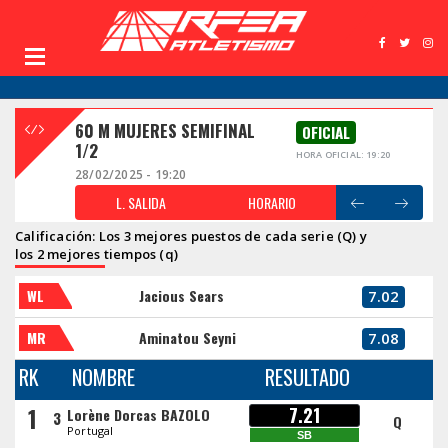
60 M MUJERES SEMIFINAL
OFICIAL
1/2
HORA OFICIAL: 19:20
28/02/2025 - 19:20
L. SALIDA
HORARIO
Calificación: Los 3 mejores puestos de cada serie (Q) y
los 2 mejores tiempos (q)
WL
Jacious Sears
7.02
MR
Aminatou Seyni
7.08
RK
NOMBRE
RESULTADO
1
7.21
Lorène Dorcas BAZOLO
3
Q
Portugal
SB