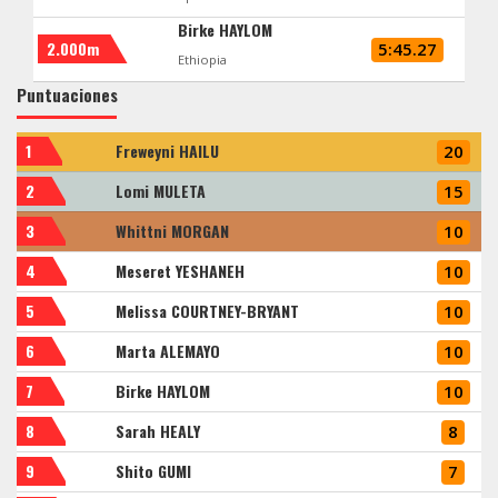
Birke HAYLOM
2.000m
5:45.27
Ethiopia
Puntuaciones
1
Freweyni HAILU
20
2
Lomi MULETA
15
3
Whittni MORGAN
10
4
Meseret YESHANEH
10
5
Melissa COURTNEY-BRYANT
10
6
Marta ALEMAYO
10
7
Birke HAYLOM
10
8
Sarah HEALY
8
9
Shito GUMI
7