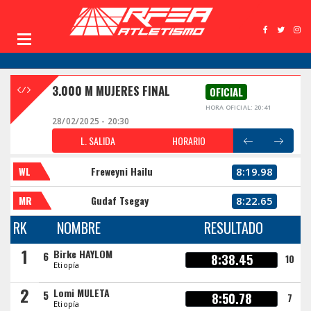
3.000 M MUJERES FINAL
OFICIAL
HORA OFICIAL: 20:41
28/02/2025 - 20:30
L. SALIDA
HORARIO
WL
Freweyni Hailu
8:19.98
MR
Gudaf Tsegay
8:22.65
RK
NOMBRE
RESULTADO
1
Birke HAYLOM
6
8:38.45
10
Etiopía
2
Lomi MULETA
5
8:50.78
7
Etiopía