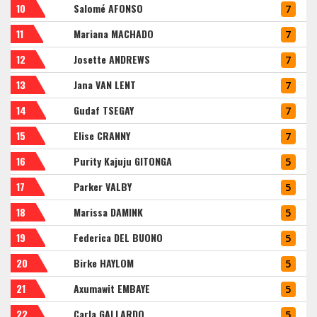
10
Salomé AFONSO
7
11
Mariana MACHADO
7
12
Josette ANDREWS
7
13
Jana VAN LENT
7
14
Gudaf TSEGAY
7
15
Elise CRANNY
7
16
Purity Kajuju GITONGA
5
17
Parker VALBY
5
18
Marissa DAMINK
5
19
Federica DEL BUONO
5
20
Birke HAYLOM
5
21
Axumawit EMBAYE
5
22
Carla GALLARDO
5