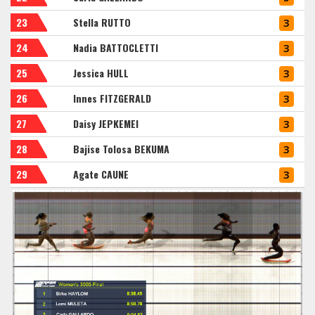
23
Stella RUTTO
3
24
Nadia BATTOCLETTI
3
25
Jessica HULL
3
26
Innes FITZGERALD
3
27
Daisy JEPKEMEI
3
28
Bajise Tolosa BEKUMA
3
29
Agate CAUNE
3