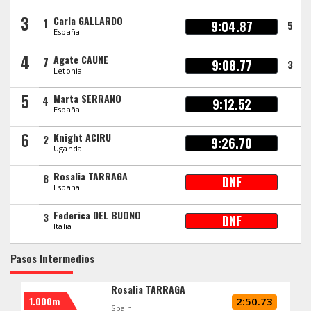
3
Carla GALLARDO
1
9:04.87
5
España
4
Agate CAUNE
7
9:08.77
3
Letonia
5
Marta SERRANO
4
9:12.52
España
6
Knight ACIRU
2
9:26.70
Uganda
Rosalia TARRAGA
8
DNF
España
Federica DEL BUONO
3
DNF
Italia
Pasos Intermedios
Rosalia TARRAGA
1.000m
2:50.73
Spain