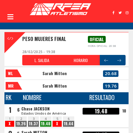
PESO MUJERES FINAL
OFICIAL
HORA OFICIAL: 20:08
28/02/2025 - 19:38
L. SALIDA
HORARIO
WL
Sarah Mitton
20.68
MR
Sarah Mitton
19.76
RK
NOMBRE
RESULTADO
1
Chase JACKSON
6
19.48
10
Estados Unidos de América
1
2
3
4
5
6
X
19.26
19.37
19.48
X
19.44
Sarah MITTON