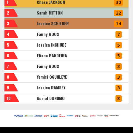
1
Chase JACKSON
30
2
Sarah MITTON
22
3
Jessica SCHILDER
14
4
Fanny ROOS
7
5
Jessica INCHUDE
5
6
Eliana BANDEIRA
5
7
Fanny ROOS
3
8
Yemisi OGUNLEYE
3
9
Jessica RAMSEY
3
10
Auriol DONGMO
3