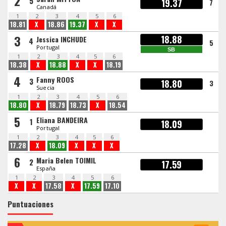
2
5
19.37
7
Canadá
1
2
3
4
5
6
18.81
X
18.86
19.37
X
X
3
18.88
Jessica INCHUDE
4
5
Portugal
SB
1
2
3
4
5
6
18.38
X
18.88
X
X
18.19
4
Fanny ROOS
3
18.80
3
Suecia
1
2
3
4
5
6
18.80
X
18.79
18.73
X
18.54
5
Eliana BANDEIRA
1
18.09
Portugal
1
2
3
4
5
6
17.28
X
18.09
X
X
X
6
Maria Belen TOIMIL
2
17.59
España
1
2
3
4
5
6
X
X
17.58
X
17.59
17.10
Puntuaciones