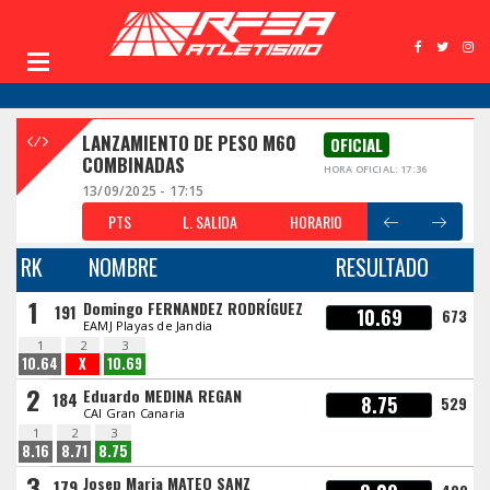
LANZAMIENTO DE PESO M60
OFICIAL
COMBINADAS
HORA OFICIAL: 17:36
13/09/2025 - 17:15
PTS
L. SALIDA
HORARIO
RK
NOMBRE
RESULTADO
1
Domingo FERNANDEZ RODRÍGUEZ
191
10.69
673
EAMJ Playas de Jandia
1
2
3
10.64
X
10.69
2
Eduardo MEDINA REGAN
184
8.75
529
CAI Gran Canaria
1
2
3
8.16
8.71
8.75
3
Josep Maria MATEO SANZ
179