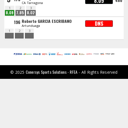
8.09
480
CA Tarragona
1
2
3
8.09
7.85
8.02
Roberto GARCIA ESCRIBANO
196
DNS
Artunduaga
1
2
3
Conersys Sports Solutions - RFEA
© 2025
- All Rights Reserved