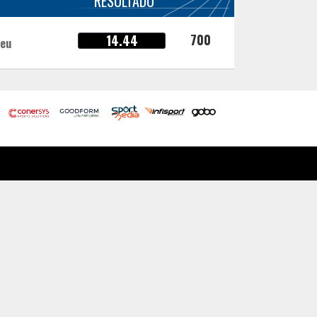
RESULTADO
700
14.44
meu