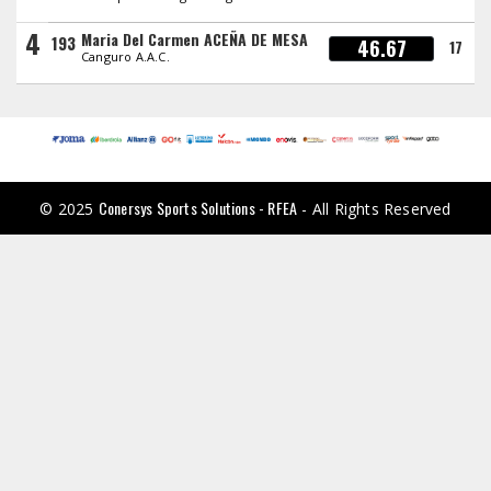
4
Maria Del Carmen ACEÑA DE MESA
193
46.67
17
Canguro A.A.C.
Conersys Sports Solutions - RFEA
© 2025
- All Rights Reserved