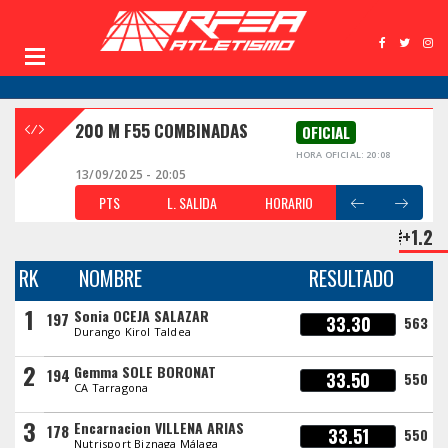
200 M F55 COMBINADAS
OFICIAL
HORA OFICIAL: 20:08
13/09/2025 - 20:05
PTS
L. SALIDA
HORARIO
+1.2
RK
NOMBRE
RESULTADO
1
Sonia OCEJA SALAZAR
197
33.30
563
Durango Kirol Taldea
2
Gemma SOLE BORONAT
194
33.50
550
CA Tarragona
3
Encarnacion VILLENA ARIAS
178
33.51
550
Nutrisport Biznaga Málaga