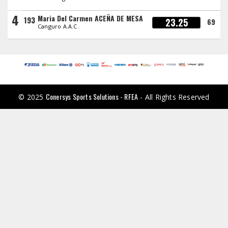
4
Maria Del Carmen ACEÑA DE MESA
193
23.25
69
Canguro A.A.C.
Conersys Sports Solutions - RFEA
© 2025
- All Rights Reserved