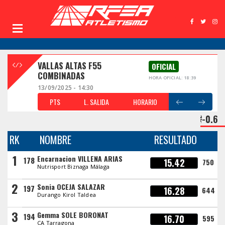
VALLAS ALTAS F55
OFICIAL
COMBINADAS
HORA OFICIAL: 18:39
13/09/2025 - 14:30
PTS
L. SALIDA
HORARIO
-0.6
RK
NOMBRE
RESULTADO
1
Encarnacion VILLENA ARIAS
178
15.42
750
Nutrisport Biznaga Málaga
2
Sonia OCEJA SALAZAR
197
16.28
644
Durango Kirol Taldea
3
Gemma SOLE BORONAT
194
16.70
595
CA Tarragona