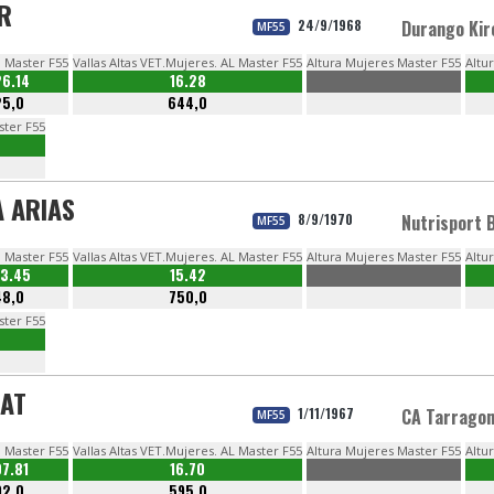
R
24/9/1968
Durango Kir
MF55
 Master F55
Vallas Altas VET.Mujeres. AL Master F55
Altura Mujeres Master F55
Altu
26.14
16.28
25,0
644,0
ster F55
A ARIAS
8/9/1970
Nutrisport 
MF55
 Master F55
Vallas Altas VET.Mujeres. AL Master F55
Altura Mujeres Master F55
Altu
23.45
15.42
48,0
750,0
ster F55
AT
1/11/1967
CA Tarrago
MF55
 Master F55
Vallas Altas VET.Mujeres. AL Master F55
Altura Mujeres Master F55
Altu
07.81
16.70
92,0
595,0