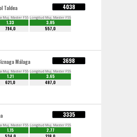
4038
ol Taldea
ra Muj. Master F55
Longitud Muj. Master F55
1.33
3.85
794,0
557,0
3698
Biznaga Málaga
ra Muj. Master F55
Longitud Muj. Master F55
1.21
3.65
621,0
487,0
3335
na
ra Muj. Master F55
Longitud Muj. Master F55
1.15
2.77
534,0
218,0