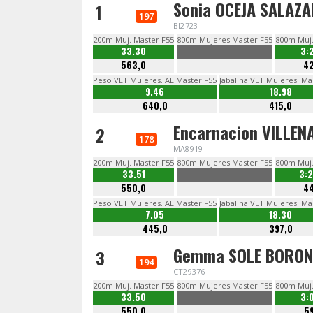
Sonia OCEJA SALAZA
1
197
BI2723
200m Muj. Master F55
800m Mujeres Master F55
800m Muj.
33.30
3:
563,0
4
Peso VET.Mujeres. AL Master F55
Jabalina VET.Mujeres. Ma
9.46
18.98
640,0
415,0
Encarnacion VILLEN
2
178
MA8919
200m Muj. Master F55
800m Mujeres Master F55
800m Muj.
33.51
3:
550,0
4
Peso VET.Mujeres. AL Master F55
Jabalina VET.Mujeres. Ma
7.05
18.30
445,0
397,0
Gemma SOLE BORON
3
194
CT29376
200m Muj. Master F55
800m Mujeres Master F55
800m Muj.
33.50
3:
550,0
5