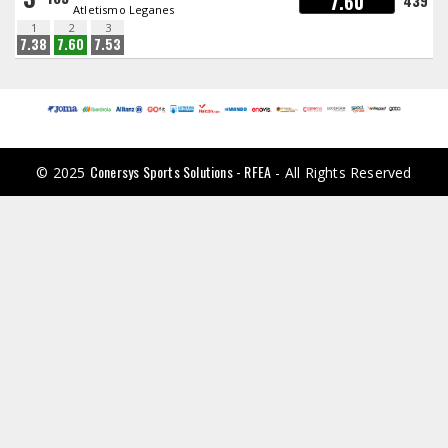
7.60
439
Atletismo Leganes
1
2
3
7.38
7.60
7.53
Conersys Sports Solutions - RFEA
© 2025
- All Rights Reserved