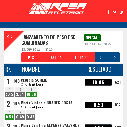
LANZAMIENTO DE PESO F50
OFICIAL
COMBINADAS
HORA OFICIAL: 18:25
13/09/2025 - 18:20
PTS
L. SALIDA
HORARIO
RK
NOMBRE
RESULTADO
1
Claudia SCHLIE
183
10.06
621
C. A. Sant Joan
1
2
3
9.45
9.64
10.06
2
Maria Victoria BUADES COSTA
199
8.59
512
C. A. Sant Joan
1
2
3
8.59
8.49
8.47
3
Maria Cristina ALVAREZ VALVERDE
185