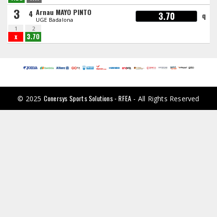
3
Arnau MAYO PINTO
4
3.70
q
UGE Badalona
1
2
x
3.70
Conersys Sports Solutions - RFEA
© 2025
- All Rights Reserved