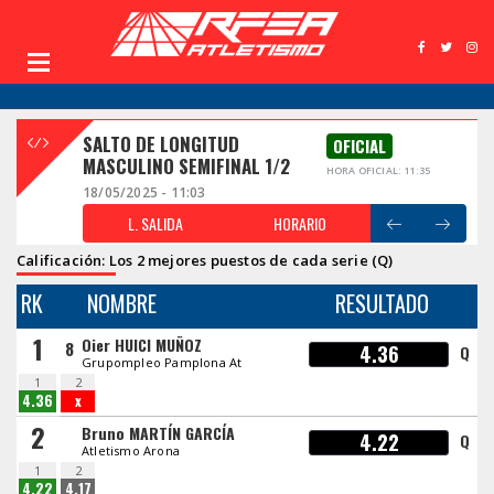
SALTO DE LONGITUD
OFICIAL
MASCULINO SEMIFINAL 1/2
HORA OFICIAL: 11:35
18/05/2025 - 11:03
L. SALIDA
HORARIO
Calificación: Los 2 mejores puestos de cada serie (Q)
RK
NOMBRE
RESULTADO
1
Oier HUICI MUÑOZ
8
4.36
Q
Grupompleo Pamplona At
1
2
4.36
x
2
Bruno MARTÍN GARCÍA
4.22
Q
Atletismo Arona
1
2
4.22
4.17