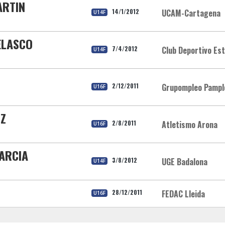
ARTIN
14/1/2012
UCAM-Cartagena
U14F
ELASCO
7/4/2012
Club Deportivo Est
U14F
2/12/2011
Grupompleo Pampl
U16F
IZ
2/8/2011
Atletismo Arona
U16F
GARCIA
3/8/2012
UGE Badalona
U14F
28/12/2011
FEDAC Lleida
U16F