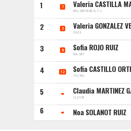
Valeria CASTILLA M
1
7
MU-3801848-A-T-s
Valeria GONZALEZ V
2
2
O933
Sofia ROJO RUIZ
3
8
NA-587
Sofia CASTILLO ORT
4
12
TF2785
Claudia MARTINEZ 
5
CL3578
6
Noa SOLANOT RUIZ