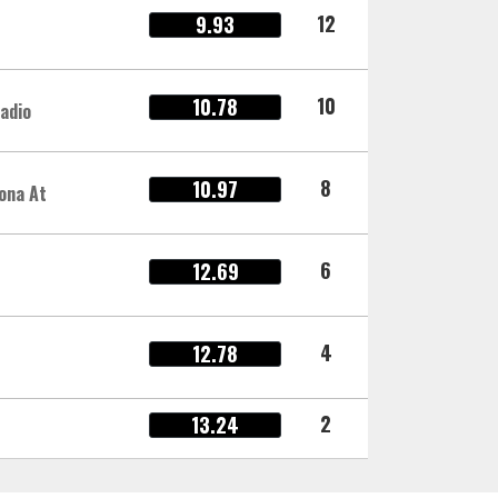
12
9.93
10
10.78
adio
8
10.97
ona At
6
12.69
4
12.78
2
13.24