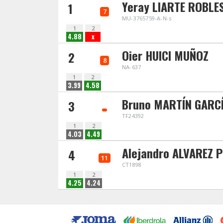
Yeray LIARTE ROBLE
1
7
MU-3765759-A-N-s
1
2
4.88
x
Oier HUICI MUÑOZ
2
8
NA-637
1
2
3.99
4.58
Bruno MARTÍN GARC
3
TF24392
1
2
4.03
4.49
Alejandro ALVAREZ 
4
11
CT1898
1
2
4.25
4.24