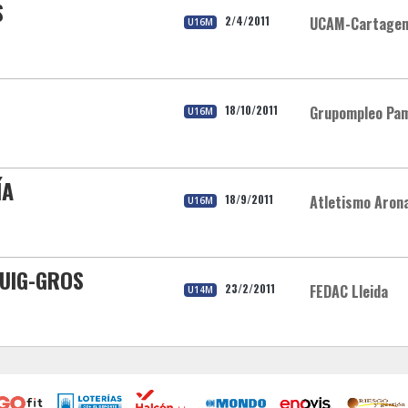
S
2/4/2011
UCAM-Cartage
U16M
18/10/2011
Grupompleo Pam
U16M
ÍA
18/9/2011
Atletismo Aron
U16M
PUIG-GROS
23/2/2011
FEDAC Lleida
U14M