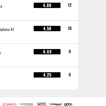
12
4.88
na
10
4.58
plona At
8
4.49
a
6
4.25