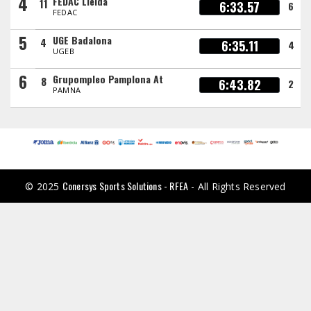
4
FEDAC Lleida
11
6:33.57
6
FEDAC
5
UGE Badalona
4
6:35.11
4
UGEB
6
Grupompleo Pamplona At
8
6:43.82
2
PAMNA
Conersys Sports Solutions - RFEA
© 2025
- All Rights Reserved