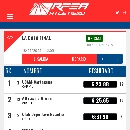
LA CAZA FINAL
OFICIAL
HORA OFICIAL: 12:24
18/05/2025 - 12:05
L. SALIDA
HORARIO
RK
NOMBRE
RESULTADO
1
UCAM-Cartagena
7
6:23.88
12
CARMU
2
Atletismo Arona
12
6:25.65
10
AROTF
3
Club Deportivo Estadio
2
6:31.90
8
GSDO