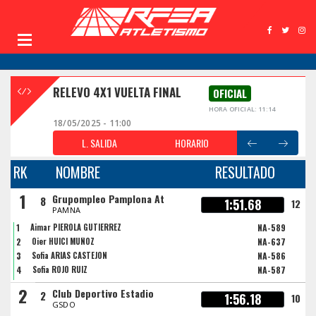
RELEVO 4X1 VUELTA FINAL
OFICIAL
HORA OFICIAL: 11:14
18/05/2025 - 11:00
L. SALIDA
HORARIO
RK
NOMBRE
RESULTADO
1
Grupompleo Pamplona At
8
1:51.68
12
PAMNA
1
Aimar PIEROLA GUTIERREZ
NA-589
2
Oier HUICI MUÑOZ
NA-637
3
Sofia ARIAS CASTEJON
NA-586
4
Sofia ROJO RUIZ
NA-587
2
Club Deportivo Estadio
2
1:56.18
10
GSDO