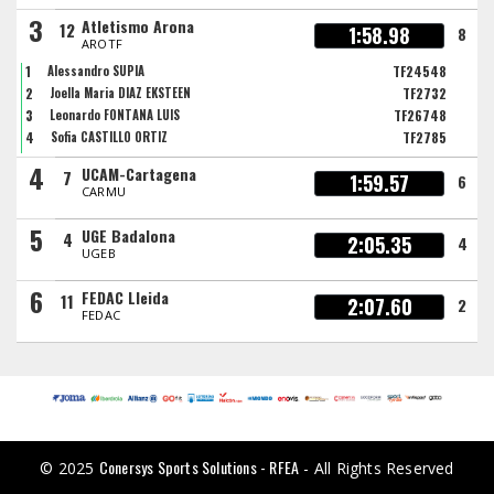
3
Atletismo Arona
12
1:58.98
8
AROTF
1
Alessandro SUPIA
TF24548
2
Joella Maria DIAZ EKSTEEN
TF2732
3
Leonardo FONTANA LUIS
TF26748
4
Sofia CASTILLO ORTIZ
TF2785
4
UCAM-Cartagena
7
1:59.57
6
CARMU
5
UGE Badalona
4
2:05.35
4
UGEB
6
FEDAC Lleida
11
2:07.60
2
FEDAC
Conersys Sports Solutions - RFEA
© 2025
- All Rights Reserved