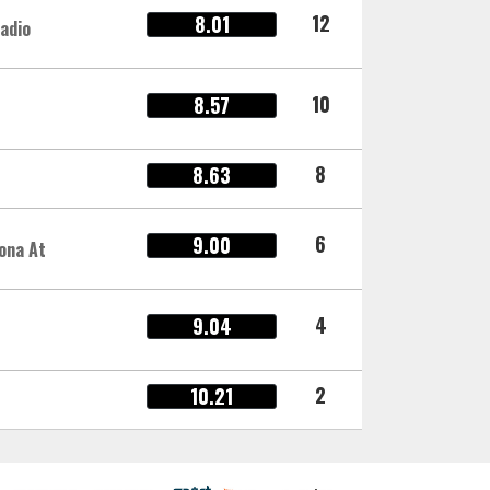
12
8.01
adio
10
8.57
8
8.63
6
9.00
ona At
4
9.04
2
10.21