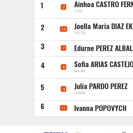
Ainhoa CASTRO FER
1
2
O759
Joella Maria DIAZ E
2
12
TF2732
3
Edurne PEREZ ALBA
7
Sofia ARIAS CASTEJ
4
8
NA-586
Julia PARDO PEREZ
5
4
CL8418
6
Ivanna POPOVYCH
11