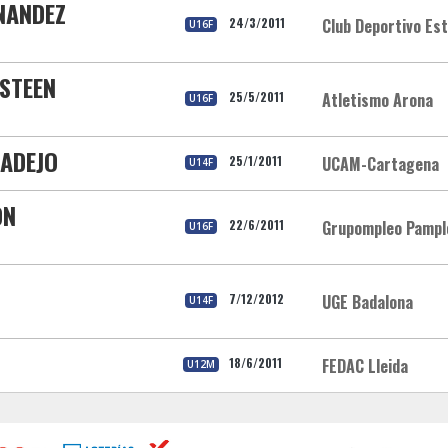
NANDEZ
24/3/2011
Club Deportivo Est
U16F
KSTEEN
25/5/2011
Atletismo Arona
U16F
LADEJO
25/1/2011
UCAM-Cartagena
U14F
ON
22/6/2011
Grupompleo Pampl
U16F
7/12/2012
UGE Badalona
U14F
18/6/2011
FEDAC Lleida
U12M