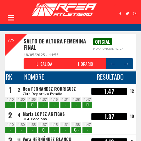
SALTO DE ALTURA FEMENINA
OFICIAL
FINAL
HORA OFICIAL: 12:07
18/05/2025 - 11:55
L. SALIDA
HORARIO
RK
NOMBRE
RESULTADO
1
Noa FERNANDEZ RODRIGUEZ
2
1.47
12
Club Deportivo Estadio
1.10
1.30
1.35
1.37
1.15
1.31
1.38
1.47
-
-
O
-
-
-
-
O
2
Maria LOPEZ ARTIGAS
4
1.37
10
UGE Badalona
1.10
1.30
1.35
1.37
1.15
1.31
1.38
1.47
-
-
-
O
-
-
X--
-
3
Vera HERNÁNDEZ BLANCO
11