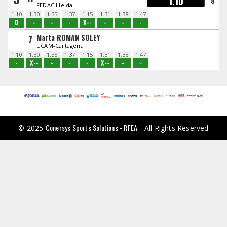
1.10
8
FEDAC Lleida
1.10
1.30
1.35
1.37
1.15
1.31
1.38
1.47
O
-
-
-
X--
-
-
-
Marta ROMAN SOLEY
7
UCAM-Cartagena
1.10
1.30
1.35
1.37
1.15
1.31
1.38
1.47
-
X--
-
-
-
X--
-
-
Conersys Sports Solutions - RFEA
© 2025
- All Rights Reserved