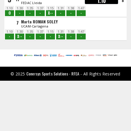
1.10
8
FEDAC Lleida
1.10
1.30
1.35
1.37
1.15
1.31
1.38
1.47
O
-
-
-
X--
-
-
-
Marta ROMAN SOLEY
7
UCAM-Cartagena
1.10
1.30
1.35
1.37
1.15
1.31
1.38
1.47
-
X--
-
-
-
X--
-
-
Conersys Sports Solutions - RFEA
© 2025
- All Rights Reserved