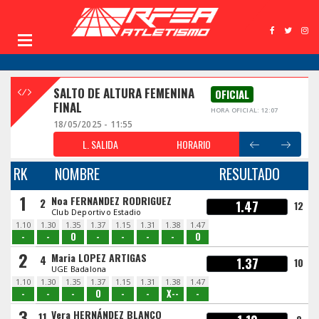
SALTO DE ALTURA FEMENINA
OFICIAL
FINAL
HORA OFICIAL: 12:07
18/05/2025 - 11:55
L. SALIDA
HORARIO
RK
NOMBRE
RESULTADO
1
Noa FERNANDEZ RODRIGUEZ
2
1.47
12
Club Deportivo Estadio
1.10
1.30
1.35
1.37
1.15
1.31
1.38
1.47
-
-
O
-
-
-
-
O
2
Maria LOPEZ ARTIGAS
4
1.37
10
UGE Badalona
1.10
1.30
1.35
1.37
1.15
1.31
1.38
1.47
-
-
-
O
-
-
X--
-
3
Vera HERNÁNDEZ BLANCO
11