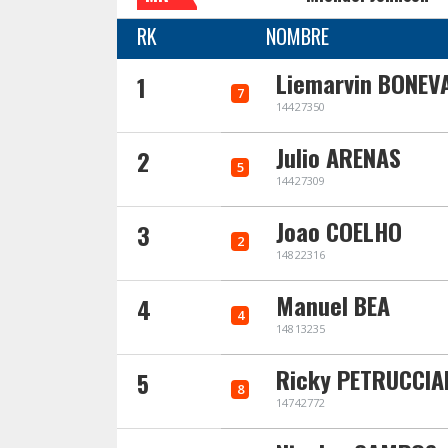
RK
NOMBRE
Liemarvin BONEV
1
7
14427350
Julio ARENAS
2
5
14427309
Joao COELHO
3
2
14822316
Manuel BEA
4
4
14813235
Ricky PETRUCCIA
5
8
14742772