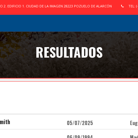
IO 2. EDIFICIO 1. CIUDAD DE LA IMAGEN 28223 POZUELO DE ALARCÓN
TEL: (
RESULTADOS
mith
05/07/2025
Eug
06/09/1994
Mad