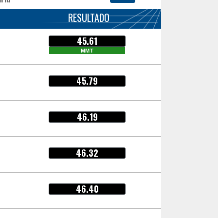
RESULTADO
45.61
MMT
45.79
46.19
46.32
46.40