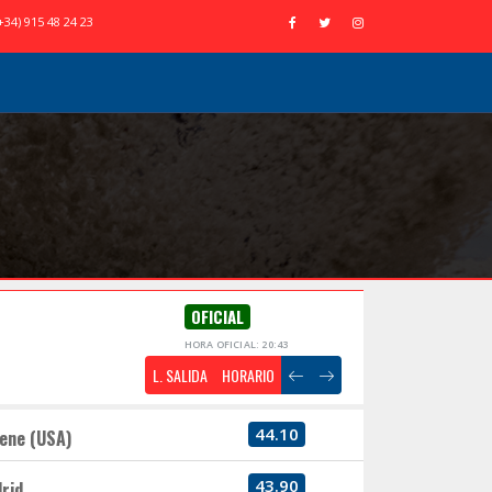
+34) 915 48 24 23
OFICIAL
HORA OFICIAL: 20:43
L. SALIDA
HORARIO
44.10
ene (USA)
43.90
rid