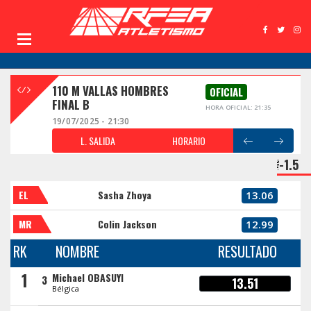
110 M VALLAS HOMBRES
OFICIAL
FINAL B
HORA OFICIAL: 21:35
19/07/2025 - 21:30
L. SALIDA
HORARIO
-1.5
EL
Sasha Zhoya
13.06
MR
Colin Jackson
12.99
RK
NOMBRE
RESULTADO
1
Michael OBASUYI
3
13.51
Bélgica