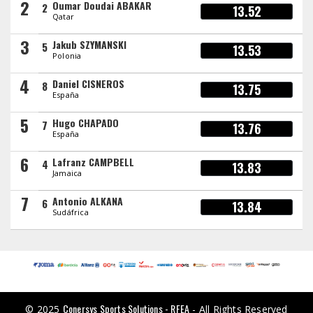
2
Oumar Doudai ABAKAR
2
13.52
Qatar
3
Jakub SZYMANSKI
5
13.53
Polonia
4
Daniel CISNEROS
8
13.75
España
5
Hugo CHAPADO
7
13.76
España
6
Lafranz CAMPBELL
4
13.83
Jamaica
7
Antonio ALKANA
6
13.84
Sudáfrica
Conersys Sports Solutions - RFEA
© 2025
- All Rights Reserved