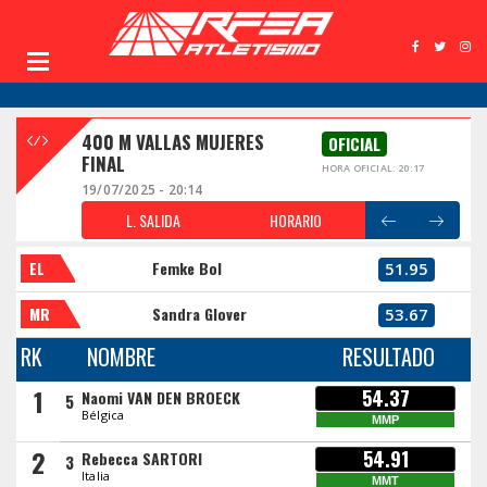
400 M VALLAS MUJERES
OFICIAL
FINAL
HORA OFICIAL: 20:17
19/07/2025 - 20:14
L. SALIDA
HORARIO
EL
Femke Bol
51.95
MR
Sandra Glover
53.67
RK
NOMBRE
RESULTADO
1
54.37
Naomi VAN DEN BROECK
5
Bélgica
MMP
2
54.91
Rebecca SARTORI
3
Italia
MMT