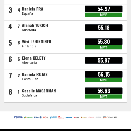
3
54.97
Daniela FRA
4
España
MMP
4
Alanah YUKICH
7
55.18
Australia
5
55.80
Viivi LEHIKOINEN
8
Finlandia
MMT
6
Elena KELETY
6
55.87
Alemania
7
56.15
Daniela ROJAS
2
Costa Rica
MMP
8
56.63
Gezelle MAGERMAN
1
Sudáfrica
MMT