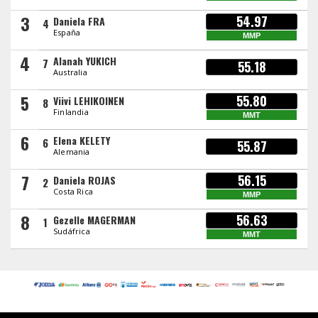
3
54.97
Daniela FRA
4
España
MMP
4
Alanah YUKICH
7
55.18
Australia
5
55.80
Viivi LEHIKOINEN
8
Finlandia
MMT
6
Elena KELETY
6
55.87
Alemania
7
56.15
Daniela ROJAS
2
Costa Rica
MMP
8
56.63
Gezelle MAGERMAN
1
Sudáfrica
MMT