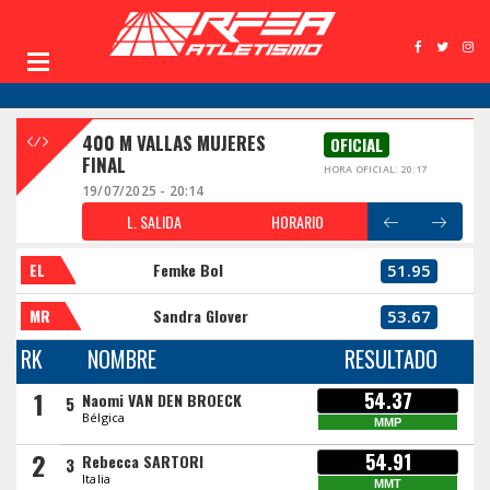
400 M VALLAS MUJERES
OFICIAL
FINAL
HORA OFICIAL: 20:17
19/07/2025 - 20:14
L. SALIDA
HORARIO
EL
Femke Bol
51.95
MR
Sandra Glover
53.67
RK
NOMBRE
RESULTADO
1
54.37
Naomi VAN DEN BROECK
5
Bélgica
MMP
2
54.91
Rebecca SARTORI
3
Italia
MMT