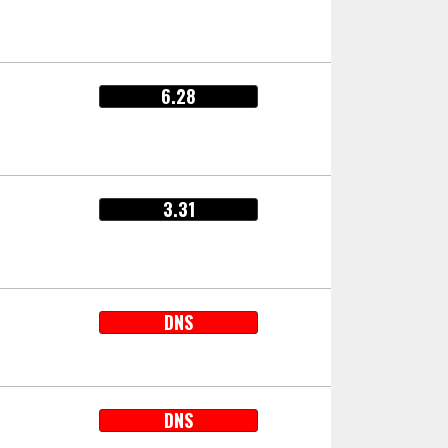
6.28
3.31
DNS
DNS