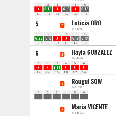
1
2
3
4
5
6
X
6.48
X
6.10
X
6.46
3.1
1.5
1.8
2.0
2.0
1.8
Leticia ORO
5
4
14547964
1
2
3
4
5
6
6.28
6.19
X
X
6.18
6.13
+0.7
1.8
2.1
1.8
1.7
0.7
Hayla GONZALEZ
6
5
14846768
1
2
3
4
5
6
X
X
3.31
X
X
X
1.4
2.4
3.5
1.8
1.7
1.4
Rougui SOW
1
14410896
1
2
3
4
5
6
Maria VICENTE
7
14648429