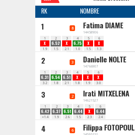
RK
NOMBRE
Fatima DIAME
1
8
14458906
1
2
3
4
5
6
X
6.52
X
6.75
X
X
1.9
1.5
2.1
1.0
1.5
1.3
Danielle NOLTE
2
3
14766907
1
2
3
4
5
6
6.31
6.54
6.51
X
X
X
3.2
1.8
2.1
1.8
1.9
3.0
Irati MITXELENA
3
2
14621527
1
2
3
4
5
6
6.42
6.37
6.51
6.44
X
6.44
+1.4
1.9
2.6
1.5
2.3
2.4
Filippa FOTOPOU
4
6
14595151