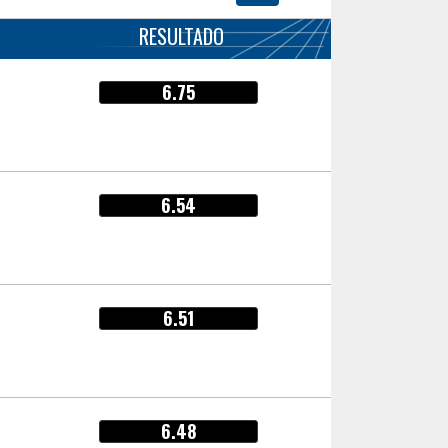
RESULTADO
6.75
6.54
6.51
6.48