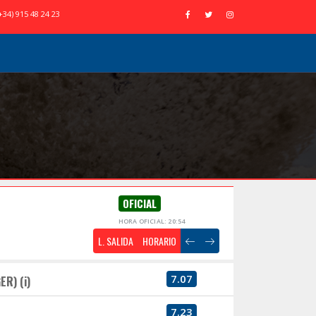
+34) 915 48 24 23
OFICIAL
HORA OFICIAL: 20:54
L. SALIDA
HORARIO
7.07
ER) (i)
7.23