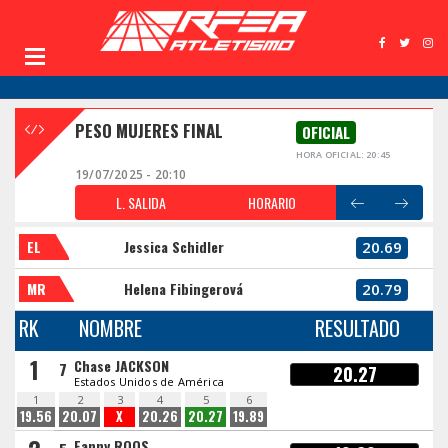
PESO MUJERES FINAL
OFICIAL
HORA OFICIAL: 20:45
19/07/2025 - 20:10
L. SALIDA
HORARIO
EL
Jessica Schidler
20.69
MR
Helena Fibingerová
20.79
RK
NOMBRE
RESULTADO
1
Chase JACKSON
7
20.27
Estados Unidos de América
1
2
3
4
5
6
19.56
20.07
X
20.26
20.27
19.89
Fanny ROOS