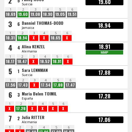
2
5
19.60
Suecia
1
2
3
4
5
6
18.69
19.60
19.08
18.90
19.05
19.51
3
Danniel THOMAS-DODD
6
18.94
Jamaica
1
2
3
4
5
6
18.31
18.94
X
X
18.65
X
4
18.91
Alina KENZEL
4
Alemania
MMP
1
2
3
4
5
6
18.17
18.47
X
18.52
18.91
X
5
Sara LENNMAN
1
17.88
Suecia
1
2
3
4
5
6
17.56
17.43
X
17.54
17.88
17.47
6
Maria Belen TOIMIL
3
17.28
España
1
2
3
4
5
6
X
17.28
X
X
X
X
7
Julia RITTER
2
17.06
Alemania
1
2
3
4
5
6