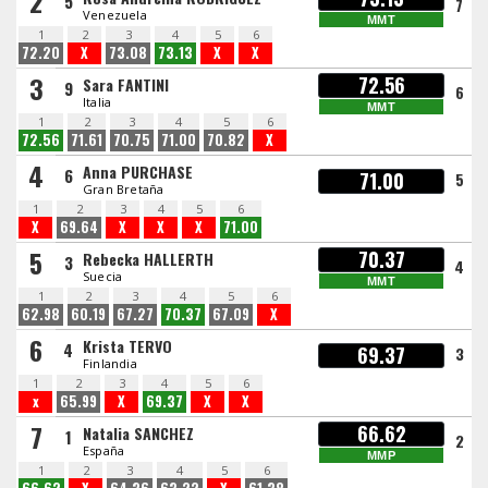
2
5
7
Venezuela
MMT
1
2
3
4
5
6
72.20
X
73.08
73.13
X
X
3
72.56
Sara FANTINI
9
6
Italia
MMT
1
2
3
4
5
6
72.56
71.61
70.75
71.00
70.82
X
4
Anna PURCHASE
6
71.00
5
Gran Bretaña
1
2
3
4
5
6
X
69.64
X
X
X
71.00
5
70.37
Rebecka HALLERTH
3
4
Suecia
MMT
1
2
3
4
5
6
62.98
60.19
67.27
70.37
67.09
X
6
Krista TERVO
4
69.37
3
Finlandia
1
2
3
4
5
6
x
65.99
X
69.37
X
X
7
66.62
Natalia SANCHEZ
1
2
España
MMP
1
2
3
4
5
6