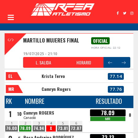
MARTILLO MUJERES FINAL
OFICIAL
HORA OFICIAL: 22:12
19/07/2025 - 21:10
L. SALIDA
HORARIO
EL
Krista Tervo
77.14
MR
Camryn Rogers
77.76
RK
NOMBRE
RESULTADO
1
78.09
Camryn ROGERS
10
8
Canadá
MR
1
2
3
4
5
6
76.00
78.09
74.94
X
73.81
72.87
73.13
Rosa Andreina RODRÍGUEZ