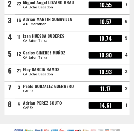
2
Miguel Angel LOZANO BRAU
22
10.55
7
CA Elche Decatlon
3
Adrian MARTIN SOMAVILLA
16
10.57
6
A.D. Marathon
4
Izan HUESCA CUBERES
11
10.74
5
CA Safor-Teika
5
Carlos GIMENEZ MUÑOZ
12
10.90
4
CA Safor-Teika
6
Eloy GARCIA RAMOS
21
10.93
3
CA Elche Decatlon
7
Pablo GONZALEZ GUERRERO
3
11.17
2
CAPEX
8
Adrian PEREZ SOUTO
4
14.61
1
CAPEX