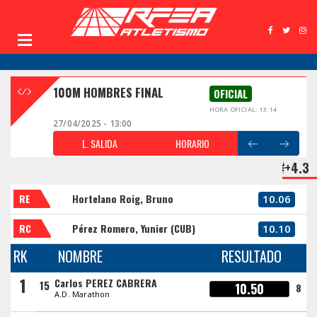
100M HOMBRES FINAL
OFICIAL
HORA OFICIAL: 13:14
27/04/2025 - 13:00
L. SALIDA
HORARIO
+4.3
RE
Hortelano Roig, Bruno
10.06
RC
Pérez Romero, Yunier (CUB)
10.10
RK
NOMBRE
RESULTADO
1
Carlos PEREZ CABRERA
15
10.50
8
A.D. Marathon