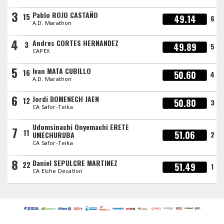
3
Pablo ROJO CASTAÑO
15
49.14
6
A.D. Marathon
4
Andres CORTES HERNANDEZ
3
49.89
5
CAPEX
5
Ivan MATA CUBILLO
16
50.60
4
A.D. Marathon
6
Jordi DOMENECH JAEN
12
50.80
3
CA Safor-Teika
Udomsinachi Onyemachi ERETE
7
11
51.06
2
UMECHURUBA
CA Safor-Teika
8
Daniel SEPULCRE MARTINEZ
22
51.49
1
CA Elche Decatlon