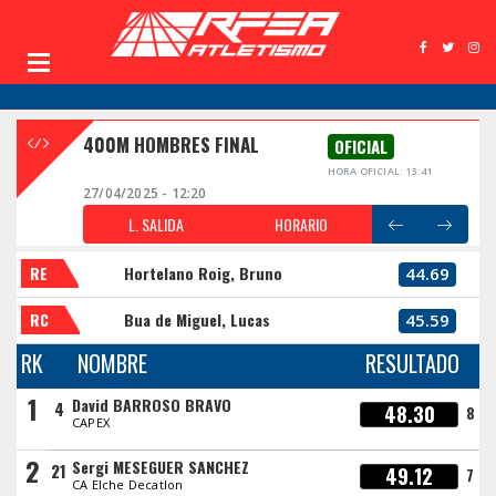
400M HOMBRES FINAL
OFICIAL
HORA OFICIAL: 13:41
27/04/2025 - 12:20
L. SALIDA
HORARIO
RE
Hortelano Roig, Bruno
44.69
RC
Bua de Miguel, Lucas
45.59
RK
NOMBRE
RESULTADO
1
David BARROSO BRAVO
4
48.30
8
CAPEX
2
Sergi MESEGUER SANCHEZ
21
49.12
7
CA Elche Decatlon