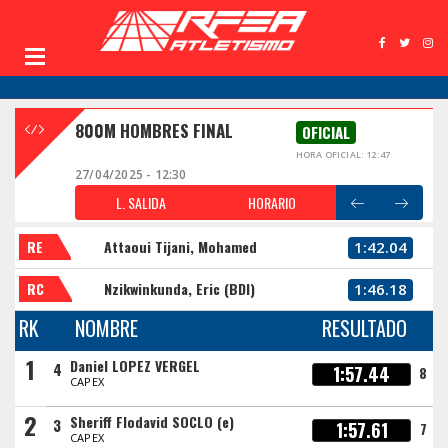
800M HOMBRES FINAL
OFICIAL
HORA OFICIAL: 12:47
27/04/2025 - 12:30
L. SALIDA
HORARIO
RE
Attaoui Tijani, Mohamed
1:42.04
RC
Nzikwinkunda, Eric (BDI)
1:46.18
RK
NOMBRE
RESULTADO
1
Daniel LOPEZ VERGEL
4
1:57.44
8
CAPEX
2
Sheriff Flodavid SOCLO (e)
3
1:57.61
7
CAPEX