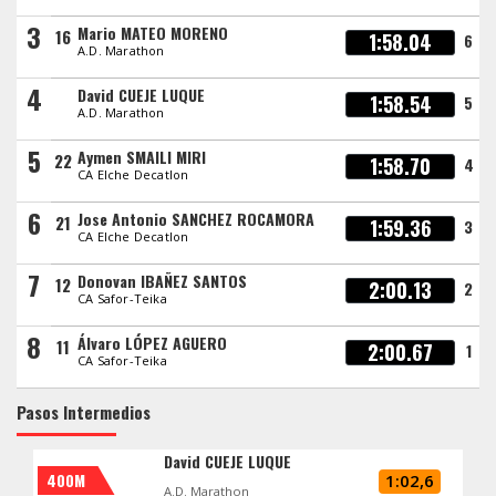
3
Mario MATEO MORENO
16
1:58.04
6
A.D. Marathon
4
David CUEJE LUQUE
1:58.54
5
A.D. Marathon
5
Aymen SMAILI MIRI
22
1:58.70
4
CA Elche Decatlon
6
Jose Antonio SANCHEZ ROCAMORA
21
1:59.36
3
CA Elche Decatlon
7
Donovan IBAÑEZ SANTOS
12
2:00.13
2
CA Safor-Teika
8
Álvaro LÓPEZ AGUERO
11
2:00.67
1
CA Safor-Teika
Pasos Intermedios
David CUEJE LUQUE
400M
1:02,6
A.D. Marathon