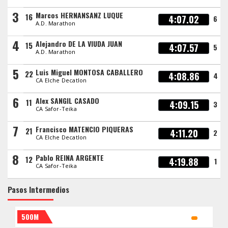
3
Marcos HERNANSANZ LUQUE
16
4:07.02
6
A.D. Marathon
4
Alejandro DE LA VIUDA JUAN
15
4:07.57
5
A.D. Marathon
5
Luis Miguel MONTOSA CABALLERO
22
4:08.86
4
CA Elche Decatlon
6
Alex SANGIL CASADO
11
4:09.15
3
CA Safor-Teika
7
Francisco MATENCIO PIQUERAS
21
4:11.20
2
CA Elche Decatlon
8
Pablo REINA ARGENTE
12
4:19.88
1
CA Safor-Teika
Pasos Intermedios
500M