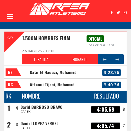
1.500M HOMBRES FINAL
OFICIAL
HORA OFICIAL: 13:32
27/04/2025 - 13:10
L. SALIDA
HORARIO
RE
Katir El Haouzi, Mohamed
3:28.76
RC
Attaoui Tijani, Mohamed
3:40.36
RK
NOMBRE
RESULTADO
1
David BARROSO BRAVO
4
4:05.69
8
CAPEX
2
Daniel LOPEZ VERGEL
3
4:05.74
7
CAPEX